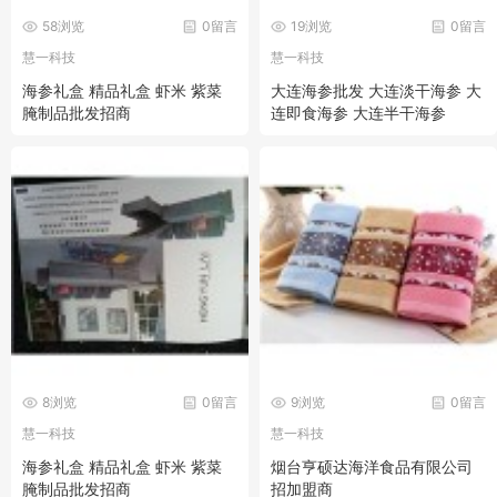
58浏览
0留言
19浏览
0留言
慧一科技
慧一科技
海参礼盒 精品礼盒 虾米 紫菜
大连海参批发 大连淡干海参 大
腌制品批发招商
连即食海参 大连半干海参
8浏览
0留言
9浏览
0留言
慧一科技
慧一科技
海参礼盒 精品礼盒 虾米 紫菜
烟台亨硕达海洋食品有限公司
腌制品批发招商
招加盟商