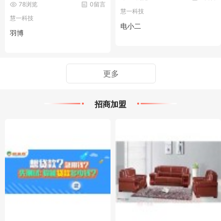
78浏览
0留言
慧一科技
慧一科技
电小二
羽博
更多
招商加盟