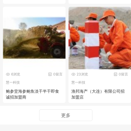
6浏览
0留言
23浏览
0留言
慧一科技
慧一科技
鲍参堂海参鲍鱼淡干半干即食
渔邦海产（大连）有限公司招
诚招加盟商
加盟店
更多