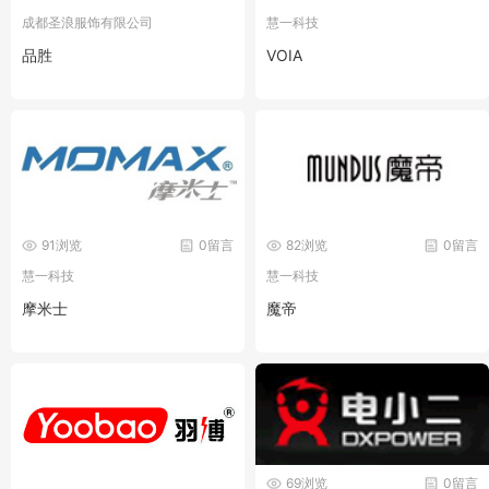
成都圣浪服饰有限公司
慧一科技
品胜
VOIA
91浏览
0留言
82浏览
0留言
慧一科技
慧一科技
摩米士
魔帝
69浏览
0留言